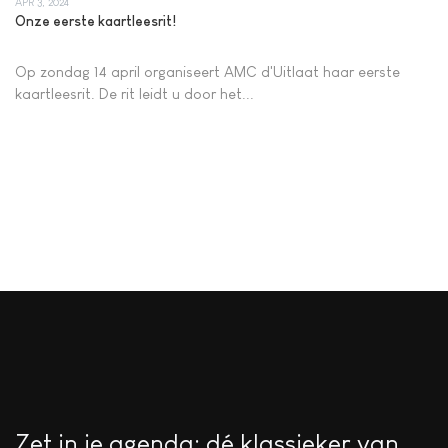
APR 3, 2024
Onze eerste kaartleesrit!
Op zondag 14 april organiseert AMC d'Uitlaat haar eerste
kaartleesrit. De rit leidt u door het...
Zet in je agenda: dé klassieker van