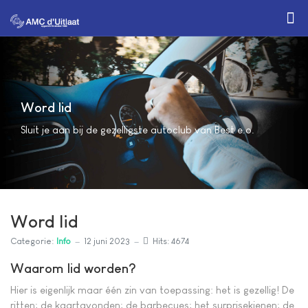
Word lid
Sluit je aan bij de gezelligste autoclub van Best e.o.
Word lid
Categorie:
Info
12 juni 2023
Hits: 4674
Waarom lid worden?
Hier is eigenlijk maar één zin van toepassing: het is gezellig! De
ritten; de kaartavonden; de barbecues; het surprisekienen; de